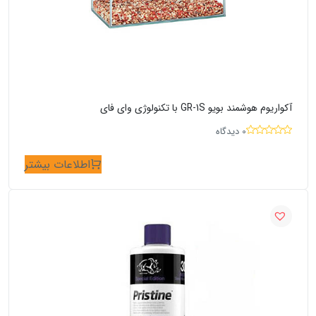
آکواریوم هوشمند بویو GR-1S با تکنولوژی وای فای
0 دیدگاه
اطلاعات بیشتر