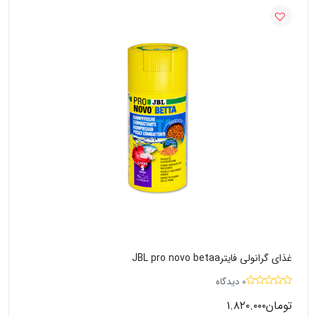
غذای گرانولی فایترJBL pro novo betaa
0 دیدگاه
تومان
۱.۸۲۰.۰۰۰